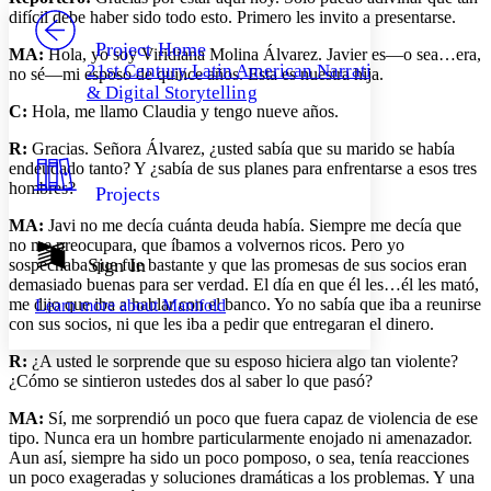
PROJECT
difícil debe haber sido todo esto. Primero les invito a presentarse.
Others
Decrease font size
Increase font size
Project Home
MA:
Hola, yo soy Viridiana Molina Álvarez. Javier es—o sea…era,
21st Century Latin American Narrative
no sé—mi esposo de quince años. Esta es nuestra hija.
Decrease font size
Increase font size
& Digital Storytelling
Your highlights
C:
Hola, me llamo Claudia y tengo nueve años.
Color Scheme
R:
Gracias. Señora Álvarez, ¿usted sabía que su marido se había
Resources
Light
endeudado tanto? Y ¿sabía de sus planes para enfrentarse a esos tres
hombres?
Projects
Dark
Show all
MA:
Javi no me decía cuánta deuda había. Siempre me decía que
Annotation contrast
no me preocupara, que íbamos a volvernos ricos. Pero yo
Show all
Hide all
Sign In
Low
sospechaba que fue bastante y que las promesas de sus socios eran
abc
demasiado buenas para ser verdad. El día en que él les…él les mató,
High
abc
me dijo que iba a hablar con el banco. Yo no sabía que iba a reunirse
Learn more about
Manifold
Margins
con sus socios, ni que les iba a pedir que entregaran el dinero.
R:
¿A usted le sorprende que su esposo hiciera algo tan violente?
¿Cómo se sintieron ustedes dos al saber lo que pasó?
MA:
Sí, me sorprendió un poco que fuera capaz de violencia de ese
Increase text margins
Decrease text margins
tipo. Nunca era un hombre particularmente enojado ni amenazador.
Aun así, siempre ha sido un poco pomposo, o sea, tenía reacciones
un poco exageradas y soluciones dramáticas a los problemas. Y una
Reset to Defaults