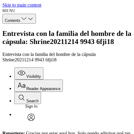
Skip to main content
MENU
Contents
Entrevista con la familia del hombre de la
cápsula: Shrine20211214 9943 6fji18
Entrevista con la familia del hombre de la cápsula
Shrine20211214 9943 6fji18
Visibility
Reader Appearance
Search
Sign In
Annotations
Enter search criteria
Execute s
Font
Search within:
Font style
CHAPTER
avatar
Yours
Serif
Sans-serif
TEXT
Reportero:
Gracias por estar aquí hoy. Solo puedo adivinar qué tan