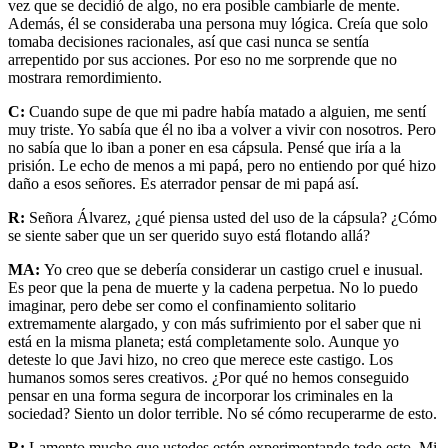
vez que se decidió de algo, no era posible cambiarle de mente.
Además, él se consideraba una persona muy lógica. Creía que solo
tomaba decisiones racionales, así que casi nunca se sentía
arrepentido por sus acciones. Por eso no me sorprende que no
mostrara remordimiento.
C:
Cuando supe de que mi padre había matado a alguien, me sentí
muy triste. Yo sabía que él no iba a volver a vivir con nosotros. Pero
no sabía que lo iban a poner en esa cápsula. Pensé que iría a la
prisión. Le echo de menos a mi papá, pero no entiendo por qué hizo
daño a esos señores. Es aterrador pensar de mi papá así.
R:
Señora Álvarez, ¿qué piensa usted del uso de la cápsula? ¿Cómo
se siente saber que un ser querido suyo está flotando allá?
MA:
Yo creo que se debería considerar un castigo cruel e inusual.
Es peor que la pena de muerte y la cadena perpetua. No lo puedo
imaginar, pero debe ser como el confinamiento solitario
extremamente alargado, y con más sufrimiento por el saber que ni
está en la misma planeta; está completamente solo. Aunque yo
deteste lo que Javi hizo, no creo que merece este castigo. Los
humanos somos seres creativos. ¿Por qué no hemos conseguido
pensar en una forma segura de incorporar los criminales en la
sociedad? Siento un dolor terrible. No sé cómo recuperarme de esto.
R:
Lamento mucho que ustedes estén experimentando todo esto. Mi