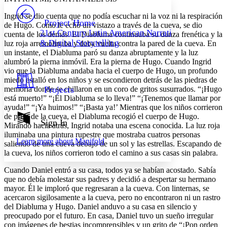
PROJECT
Ingrid se dio cuenta que no podía escuchar ni la voz ni la respiración
Others
Decrease font size
Increase font size
Project Home
de Hugo. Como le echó un vistazo a través de la cueva, se dio
21st Century Latin American Narrative
cuenta de los demás. El Diabluma continuaba su danza frenética y la
Decrease font size
Increase font size
& Digital Storytelling
luz roja arremolinaba y daba vuelta contra la pared de la cueva. En
Your highlights
Color Scheme
un instante, el Diabluma paró su danza abruptamente y la luz
alumbró la pierna inmóvil. Era la pierna de Hugo. Cuando Ingrid
Resources
vio que la Diabluma andaba hacia el cuerpo de Hugo, un profundo
Light
miedo estalló en los niños y se escondieron detrás de las piedras de
memoria donde se chillaron en un coro de gritos susurrados. “¡Hugo
Projects
Dark
está muerto!” “¡El Diabluma se lo lleva!” “¡Tenemos que llamar por
Show all
ayuda!” “¡Ya huimos!” “¡Basta ya!’ Mientras que los niños corrieron
Annotation contrast
de prisa de la cueva, el Diabluma recogió el cuerpo de Hugo.
Show all
Hide all
Sign In
Low
abc
Mirando hacia atrás, Ingrid notaba una escena conocida. La luz roja
High
abc
iluminaba una pintura rupestre que mostraba cuatros personas
Learn more about
Manifold
saliendo de una cueva debajo de un sol y las estrellas. Escapando de
Margins
la cueva, los niños corrieron todo el camino a sus casas sin palabra.
Cuando Daniel entró a su casa, todos ya se habían acostado. Sabía
que no debía molestar sus padres y decidió a despertar su hermano
mayor. Él le imploró que regresaran a la cueva. Con linternas, se
acercaron sigilosamente a la cueva, pero no encontraron ni un rastro
Increase text margins
Decrease text margins
del Diabluma y Hugo. Daniel anduvo a su casa en silencio y
preocupado por el futuro. En casa, Daniel tuvo un sueño irregular
con imágenes de bestias incomprensibles y un grito de “¡Pon orden
Reset to Defaults