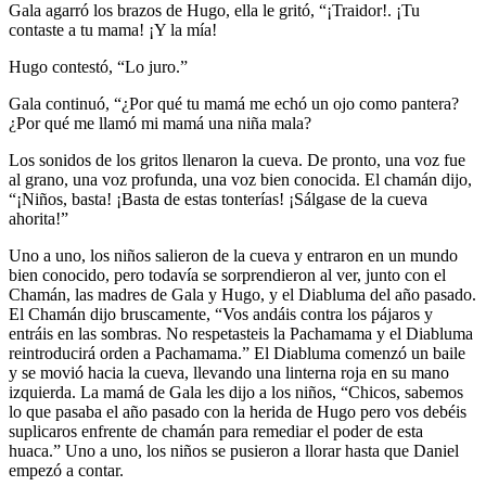
Gala agarró los brazos de Hugo, ella le gritó, “¡Traidor!. ¡Tu
contaste a tu mama! ¡Y la mía!
Hugo contestó, “Lo juro.”
Gala continuó, “¿Por qué tu mamá me echó un ojo como pantera?
¿Por qué me llamó mi mamá una niña mala?
Los sonidos de los gritos llenaron la cueva. De pronto, una voz fue
al grano, una voz profunda, una voz bien conocida. El chamán dijo,
“¡Niños, basta! ¡Basta de estas tonterías! ¡Sálgase de la cueva
ahorita!”
Uno a uno, los niños salieron de la cueva y entraron en un mundo
bien conocido, pero todavía se sorprendieron al ver, junto con el
Chamán, las madres de Gala y Hugo, y el Diabluma del año pasado.
El Chamán dijo bruscamente, “Vos andáis contra los pájaros y
entráis en las sombras. No respetasteis la Pachamama y el Diabluma
reintroducirá orden a Pachamama.” El Diabluma comenzó un baile
y se movió hacia la cueva, llevando una linterna roja en su mano
izquierda. La mamá de Gala les dijo a los niños, “Chicos, sabemos
lo que pasaba el año pasado con la herida de Hugo pero vos debéis
suplicaros enfrente de chamán para remediar el poder de esta
huaca.” Uno a uno, los niños se pusieron a llorar hasta que Daniel
empezó a contar.