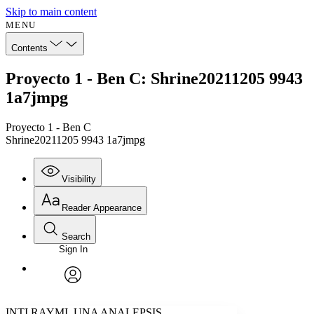
Skip to main content
MENU
Contents
Proyecto 1 - Ben C: Shrine20211205 9943
1a7jmpg
Proyecto 1 - Ben C
Shrine20211205 9943 1a7jmpg
Visibility
Reader Appearance
Search
Sign In
Annotations
Enter search criteria
Execute s
Font
Search within:
Font style
CHAPTER
avatar
Yours
Serif
Sans-serif
TEXT
INTI RAYMI, UNA ANALEPSIS