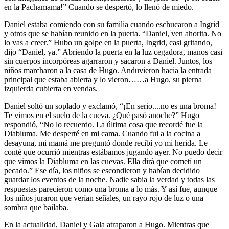
en la Pachamama!” Cuando se despertó, lo llenó de miedo.
Daniel estaba comiendo con su familia cuando eschucaron a Ingrid
y otros que se habían reunido en la puerta. “Daniel, ven ahorita. No
lo vas a creer.” Hubo un golpe en la puerta, Ingrid, casi gritando,
dijo “Daniel, ya.” Abriendo la puerta en la luz cegadora, manos casi
sin cuerpos incorpóreas agarraron y sacaron a Daniel. Juntos, los
niños marcharon a la casa de Hugo. Anduvieron hacia la entrada
principal que estaba abierta y lo vieron……a Hugo, su pierna
izquierda cubierta en vendas.
Daniel soltó un soplado y exclamó, “¡En serio....no es una broma!
Te vimos en el suelo de la cueva. ¿Qué pasó anoche?” Hugo
respondió, “No lo recuerdo. La última cosa que recordé fue la
Diabluma. Me desperté en mi cama. Cuando fui a la cocina a
desayuna, mi mamá me preguntó donde recibí yo mi herida. Le
conté que ocurrió mientras estábamos jugando ayer. No puedo decir
que vimos la Diabluma en las cuevas. Ella dirá que cometí un
pecado.” Ese día, los niños se escondieron y habían decidido
guardar los eventos de la noche. Nadie sabia la verdad y todas las
respuestas parecieron como una broma a lo más. Y así fue, aunque
los niños juraron que verían señales, un rayo rojo de luz o una
sombra que bailaba.
En la actualidad, Daniel y Gala atraparon a Hugo. Mientras que