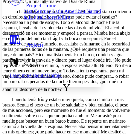
Proyecto 4: Un final alternativo de
Días de Ruina
Others
Decrease font size
Increase font size
Project Home
21st Century Latin American Narrative
o
había
dejado
que se ahogara así. Mi mente estaba corriendo
Decrease font size
Increase font size
en círculos. ¿Qué
& Digital Storytelling
pude
hacer? ¿Cómo pude evitar el castigo?
Your highlights
Necesitaba un plan de escape. Todo el alcohol de noche fue la
Color Scheme
espuma,
llevaba de la
violencia de las olas de mi vida. El alcohol
desapareció en ese momento y empecé a pensar. Miraba hacia abajo
Resources
Light
en el cuerpo del niño tan frágil y la boca con espuma. Fue el
momento de actuar, Carmelo, necesitaba esfumarme en la oscuridad
Projects
Dark
de las primeras horas de la mañana. ¿Qué requiere una persona que
Show all
huye de un país? Hice una lista mental: un barco, comida y agua
Annotation contrast
para sobrevivir la travesía y dinero para el lugar donde iré. ¡No pude
Show all
Hide all
Sign In
Low
abc
regresar a mi casa con el niño, la esposa estaba allí! Bueno. No iba a
High
tener dinero en mi nuevo hogar. Todavía tenía esperanza para mi
abc
Learn more about
Manifold
viaje,
empecé mi caminata al puerto, donde pude comprar... o robar
Margins
un barco. Los pecados de la noche fueron pesados, ¿por qué no
añadir al desorden
de la noche?
l puerto
tenía frío y estaba muy quieto, como el niño en mis
brazos. Sentía el peso de un bebé saludable y bien cuidado, el peso
Increase text margins
Decrease text margins
de mis acciones, pero ese momento no fue el momento de volverme
sentimental sobre cosas que no podía cambiar. Me arrastré por el
muelle para buscar un buen barco bueno. De repente un marinero
Reset to Defaults
caminó a la vuelta de la esquina. Necesitaba pensar inmediatamente
en mis opciones; ¿qué
pude
hacer en ese momento? Me deslicé el