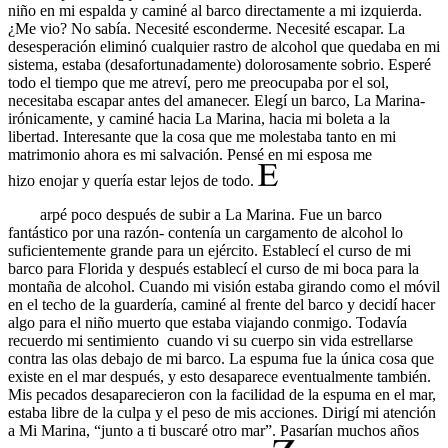
niño en mi espalda y caminé al barco directamente a mi izquierda.
¿Me vio? No sabía. Necesité esconderme. Necesité escapar. La
desesperación
eliminó
cualquier rastro de alcohol que quedaba en mi
sistema, estaba (desafortunadamente) dolorosamente sobrio. Esperé
todo el tiempo que me atreví, pero me preocupaba por el sol,
necesitaba escapar antes del amanecer. Elegí un barco,
La Marina
-
irónicamente, y caminé hacia
La Marina
, hacia mi boleta a la
libertad. Interesante que la cosa que me molestaba tanto en mi
matrimonio ahora es mi salvación. Pensé en mi
esposa me
hizo
enojar y quería estar lejos de todo.
arpé
poco después de subir a
La Marina
. Fue un barco
fantástico por una razón- contenía un cargamento de alcohol lo
suficientemente grande para un ejército. Establecí el curso de mi
barco para Florida y después establecí el curso de mi boca para la
montaña de alcohol. Cuando mi visión estaba girando como el móvil
en el techo de la guardería, caminé al frente del barco y decidí hacer
algo para el niño muerto que estaba viajando conmigo. Todavía
recuerdo mi sentimiento cuando vi su cuerpo sin vida estrellarse
contra las olas debajo de mi barco. La espuma fue la única cosa que
existe en el mar después, y esto desaparece eventualmente también.
Mis pecados desaparecieron con la facilidad de la espuma en el mar,
estaba libre de la culpa y el peso de mis acciones. Dirigí mi atención
a
Mi Marina
, “junto a ti buscaré otro mar”. Pasarían muchos años