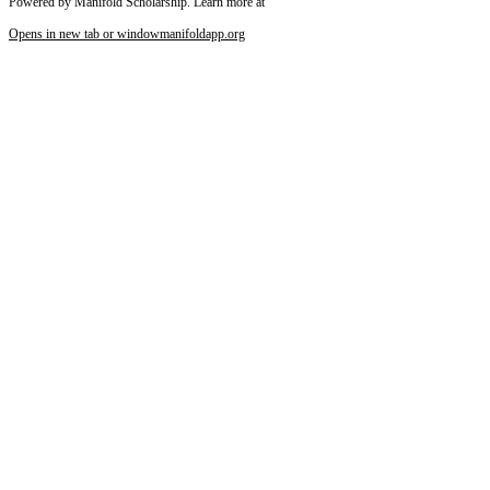
Powered by Manifold Scholarship. Learn more at
Opens in new tab or window
manifoldapp.org