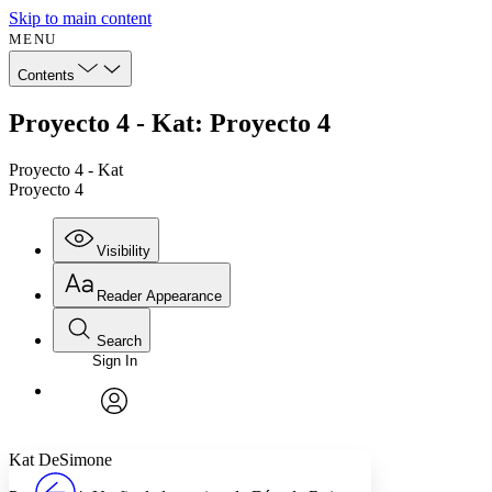
Skip to main content
MENU
Contents
Proyecto 4 - Kat: Proyecto 4
Proyecto 4 - Kat
Proyecto 4
Visibility
Reader Appearance
Search
Sign In
Annotations
Enter search criteria
Execute s
Font
Search within:
Font style
CHAPTER
avatar
Yours
Serif
Sans-serif
TEXT
Kat DeSimone
PROJECT