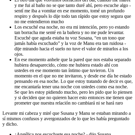
y me fui al baño no se que tanto duré ahí, pero escuche algo -
sentí me iba a vomitar en ese momento, tomé un profundo
respiro y después lo dije todo tan rápido que estoy segura que
no me entendieron mucho
Los escuché esa noche, no era mi intención, pero yo estando
tan borracha me senté en la bañera y no me pude levantar.
Escuché que aguda estaba tu voz Susana, “en un tono que
jamás había escuchado” y la voz de Manu era tan ruidosa -
dije mirando hacia el suelo no tuve el valor de mirarlos a los
ojos.
En ese momento anhele que la pared que nos estaba separado
hubiera desaparecido, cómo me hubiera estado ahí con
ustedes en ese momento tan íntimo que tuvieron. Un
momento en el que no me invitaron, y desde ese día he estado
pensando en esa noche. Lo que estoy tratando de decir es que,
me encantaría tener una noche con ustedes como esa noche.
Se que les estoy pidiendo mucho, pero les pido que lo piensen
y si deciden que no quieren hacer esto entonces me tienen que
prometer que nuestra relación no cambiará ni se hará raro
Levante mi cabeza y miré que Susana y Manu se estaban mirando a
sí mismos confusos y avergonzados de lo que les había preguntado
y dicho.
¿Angélica nos escuchaste esa noche? - dijo Susana