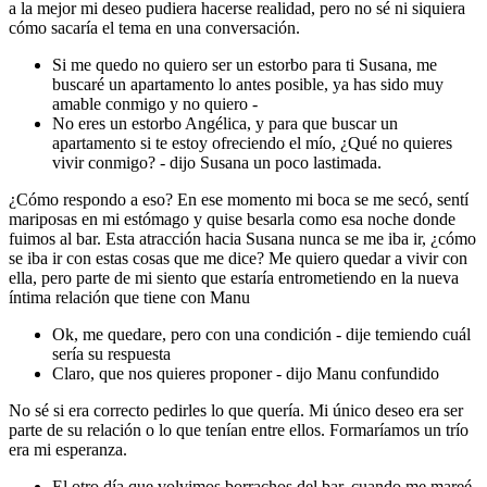
a la mejor mi deseo pudiera hacerse realidad, pero no sé ni siquiera
cómo sacaría el tema en una conversación.
Si me quedo no quiero ser un estorbo para ti Susana, me
buscaré un apartamento lo antes posible, ya has sido muy
amable conmigo y no quiero -
No eres un estorbo Angélica, y para que buscar un
apartamento si te estoy ofreciendo el mío, ¿Qué no quieres
vivir conmigo? - dijo Susana un poco lastimada.
¿Cómo respondo a eso? En ese momento mi boca se me secó, sentí
mariposas en mi estómago y quise besarla como esa noche donde
fuimos al bar. Esta atracción hacia Susana nunca se me iba ir, ¿cómo
se iba ir con estas cosas que me dice? Me quiero quedar a vivir con
ella, pero parte de mi siento que estaría entrometiendo en la nueva
íntima relación que tiene con Manu
Ok, me quedare, pero con una condición - dije temiendo cuál
sería su respuesta
Claro, que nos quieres proponer - dijo Manu confundido
No sé si era correcto pedirles lo que quería. Mi único deseo era ser
parte de su relación o lo que tenían entre ellos. Formaríamos un trío
era mi esperanza.
El otro día que volvimos borrachos del bar, cuando me mareé