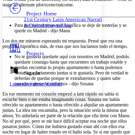
PROJECT
stage an alternate plot/scene/outcome.
Others
Decrease font size
Increase font size
Project Home
_______________________________________________________
21st Century Latin American Narrative
Decrease font size
Increase font size
Para eso necesitamos que Angélica se deje de tonterías y se
& Digital Storytelling
Your highlights
quede en Madrid - dijo Manu
Color Scheme
Los dos me miraron esperando mi respuesta. Pensé que era una
Resources
Light
pregunta hipotética más, de esas que nos hacíamos todo el tiempo.
Projects
Dark
No te gustaría quedarte aquí con nosotros en Madrid, podrás
Show all
quedarte conmigo hasta que encuentres un trabajo estable y
Annotation contrast
puedas encontrar tu propio apartamento o hasta podemos
Show all
Hide all
Sign In
Low
rentar un apartamento juntas si te gustaría. Pero de verdad te
abc
deberías de quedar porque te extrañaremos y quien sabe
High
abc
cuando regreses a visitarnos - dijo Susana
Learn more about
Manifold
Margins
En ese momento mi corazón empezó a latir rápido no sabía si
escuche bien o me estaba imaginando cosas. Susana me había
ofrecido su apartamento o hasta ofrecido a alquilar un apartamento
juntas. La idea me encantaba, pero la situación sería la misma que
ahora. Yo anhelaría ser parte de la relación que ella tiene con Manu.
Increase text margins
Decrease text margins
No sé por qué, pero se me hace difícil aceptar esa noche que ellos
pasaron juntos. Cómo me hubiera gustado estar ahí con ellos esa
noche en lugar de haber estado en el baño sola. Se si me quedo que
Reset to Defaults