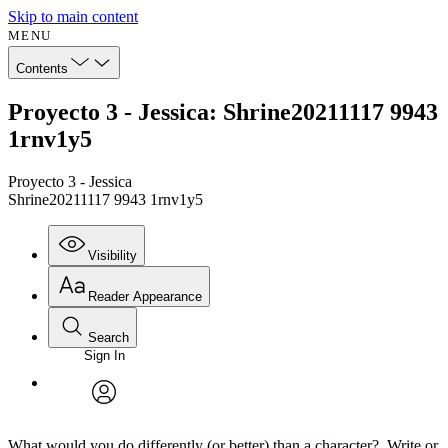
Skip to main content
MENU
Contents
Proyecto 3 - Jessica: Shrine20211117 9943
1rnv1y5
Proyecto 3 - Jessica
Shrine20211117 9943 1rnv1y5
Visibility
Reader Appearance
Search
Sign In
Annotations
Enter search criteria
Execute s
Font
Search within:
Font style
CHAPTER
avatar
Yours
Serif
Sans-serif
TEXT
What would you do differently (or better) than a character? Write or