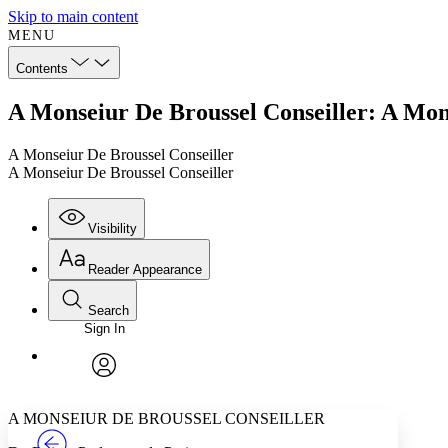
Skip to main content
MENU
Contents
A Monseiur De Broussel Conseiller: A Mon
A Monseiur De Broussel Conseiller
A Monseiur De Broussel Conseiller
Visibility
Reader Appearance
Search
Sign In
Annotations
Enter search criteria
Execute s
Font
Search within:
Font style
CHAPTER
TEXT
PROJECT
avatar
Yours
Serif
Sans-serif
A MONSEIUR DE BROUSSEL CONSEILLER