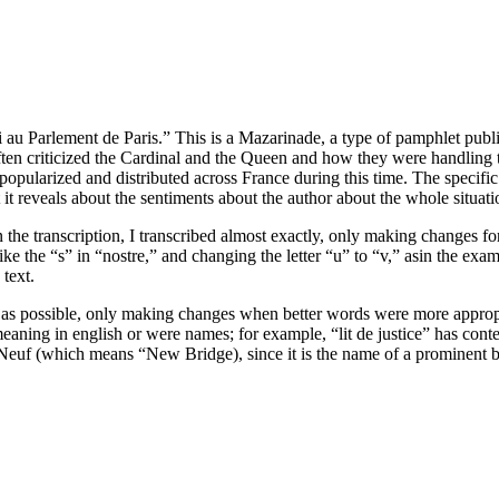
i au Parlement de Paris.” This is a Mazarinade, a type of pamphlet publi
en criticized the Cardinal and the Queen and how they were handling th
 popularized and distributed across France during this time. The specific
it reveals about the sentiments about the author about the whole situati
 it. In the transcription, I transcribed almost exactly, only making chang
ike the “s” in “nostre,” and changing the letter “u” to “v,” asin the exa
 text.
lation as possible, only making changes when better words were more appr
meaning in english or were names; for example, “lit de justice” has contex
ont Neuf (which means “New Bridge), since it is the name of a prominent b