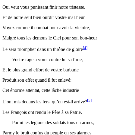
Qui veut vous punissant finir
notre
tristesse,
Et de
notre
seul bien ourdir vostre mal-heur
Voyez comme il combat pour avoir la victoire,
Malgré tous les demons le Ciel pour son bon-heur
[4]
Le sera triompher dans un thrône de gloire
.
Vostre rage a
vomi
contre
lui
sa furie,
Et le plus grand effort de vostre barbarie
Produit son effet quand il
fut
enlevé
:
Cet énorme attentat, cette lâche industrie
[5]
L’ont mis dedans les fers, qu’en est-il arrivé?
Les François ont rendu le Père à sa Patrie.
Parmi
les legions des soldats tous en armes,
Parmy le bruit confus du peuple en ses alarmes