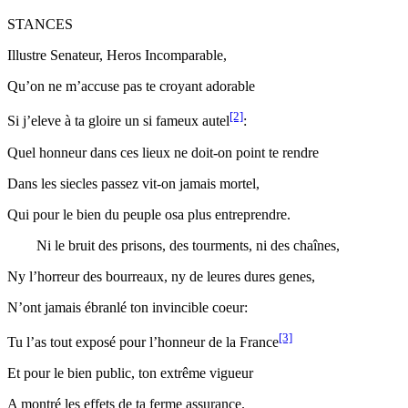
STANCES
Illustre Senateur, Heros Incomparable,
Qu’on ne m’accuse pas te croyant adorable
[2]
Si j’eleve à ta gloire un si fameux autel
:
Quel honneur dans ces lieux ne doit-on point te rendre
Dans les siecles passez vit-on jamais mortel,
Qui pour le bien du peuple osa plus entreprendre.
Ni le bruit des prisons, des
tourments
, ni des
chaînes
,
Ny l’horreur des bourreaux, ny de leures dures genes,
N’ont jamais
ébranlé
ton
invincible
coeur:
[3]
Tu l’as tout exposé pour l’honneur de la France
Et pour le bien public, ton
extrême
vigueur
A
montré
les
effets
de ta ferme assurance.