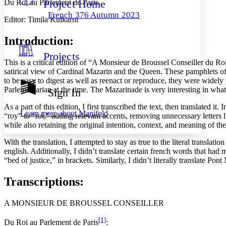
Project Home
Du Roi au Parlement de Paris.
Others
Decrease font size
Increase font size
French 376 Autumn 2023
Editor: Timila Kulkarni
Decrease font size
Increase font size
Your highlights
Color Scheme
Introduction:
Projects
Resources
Light
This is a critical edition of “A Monsieur de Broussel Conseiller du Ro
satirical view of Cardinal Mazarin and the Queen. These pamphlets oft
Dark
to be easy to digest as well as reenact or reproduce, they were widely
Show all
Parlementarian at the time. The Mazarinade is very interesting in what 
Sign In
Annotation contrast
Show all
Hide all
As a part of this edition, I first transcribed the text, then translated
Low
abc
Learn more about
Manifold
“roy” to “roi,” adding relevant accents, removing unnecessary letters l
High
abc
while also retaining the original intention, context, and meaning of the
Margins
With the translation, I attempted to stay as true to the literal trans
english. Additionally, I didn’t translate certain french words that had 
“bed of justice,” in brackets. Similarly, I didn’t literally translate P
Transcriptions:
Increase text margins
Decrease text margins
A MONSIEUR DE BROUSSEL CONSEILLER
Reset to Defaults
[1]
Du Roi au Parlement de Paris
: