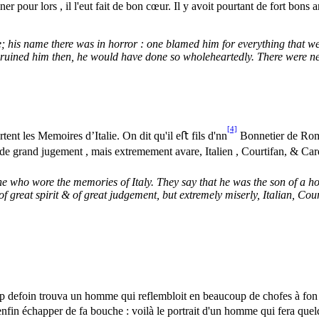
ner pour lors , il l'eut fait de bon cœur. Il y avoit pourtant de fort bons
is name there was in horror : one blamed him for everything that wen
ve ruined him then, he would have done so wholeheartedly. There were n
[4]
nt les Memoires d’Italie. On dit qu'il eﬅ fils d'nn
Bonnetier de Rome
 de grand jugement , mais extremement avare, Italien , Courtifan, & Car
 who wore the memories of Italy. They say that he was the son of a ho
f great spirit & of great judgement, but extremely miserly, Italian, Cou
oup defoin trouva un homme qui reflembloit en beaucoup de chofes à f
enfin échapper de fa bouche : voilà le portrait d'un homme qui fera quel