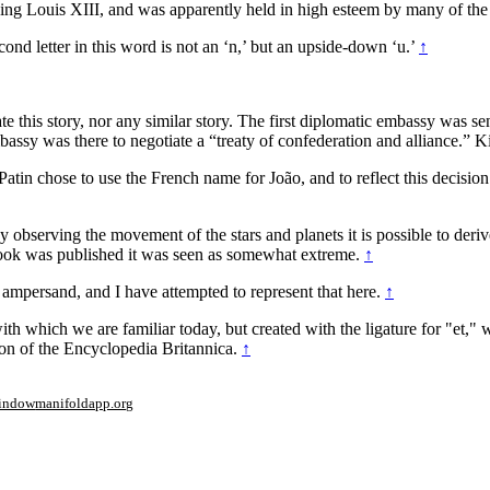
ing Louis XIII, and was apparently held in high esteem by many of th
second letter in this word is not an ‘n,’ but an upside-down ‘u.’
↑
 this story, nor any similar story. The first diplomatic embassy was sen
mbassy was there to negotiate a “treaty of confederation and alliance.” 
atin chose to use the French name for João, and to reflect this decisio
 by observing the movement of the stars and planets it is possible to deri
 book was published it was seen as somewhat extreme.
↑
d ampersand, and I have attempted to represent that here.
↑
" with which we are familiar today, but created with the ligature for "
tion of the Encyclopedia Britannica.
↑
window
manifoldapp.org
mments