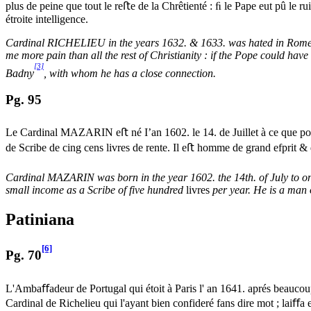
plus de peine que tout le reﬅe de la Chrêtienté : ﬁ le Pape eut pû le rui
étroite intelligence.
Cardinal RICHELIEU in the years 1632. & 1633. was hated in Rome; h
me more pain than all the rest of Christianity : if the Pope could ha
[3]
Badny
, with whom he has a close connection.
Pg. 95
Le Cardinal MAZARIN eﬅ né I’an 1602. le 14. de Juillet à ce que porte
de Scribe de cing cens livres de rente. Il eﬅ homme de grand efprit &
Cardinal MAZARIN was born in the year 1602. the 14th. of July to one
small income as a Scribe of five hundred
livres
per year. He is a man o
Patiniana
[6]
Pg. 70
L'Ambaﬀadeur de Portugal qui étoit à Paris l' an 1641. aprés beauc
Cardinal de Richelieu qui l'ayant bien confideré fans dire mot ; laiﬀa 