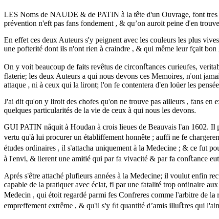
LES Noms de NAUDE & de PATIN à la tête d'un Ouvrage, font tres capa
prévention n'eft pas fans fondement , & qu’on auroit peine d'en trouver u
En effet ces deux Auteurs s'y peignent avec les couleurs les plus vives
une pofterité dont ils n'ont rien à craindre , & qui même leur fçait bon 
On y voit beaucoup de faits revêtus de circonﬅances curieufes, veritabl
ﬂaterie; les deux Auteurs a qui nous devons ces Memoires, n'ont jamais é
attaque , ni à ceux qui la liront; l'on fe contentera d'en loüer les pen
J'ai dit qu'on y liroit des chofes qu'on ne trouve pas ailleurs , fans
quelques particularités de la vie de ceux à qui nous les devons.
GUI PATIN nâquit à Houdan à crois lieues de Beauvais l'an 1602. Il p
vertu qu'à lui procurer un établiffement honnête ; auffi ne fe chargerent-
études ordinaires , il s'attacha uniquement à la Medecine ; & ce fut p
à l'envi, & lierent une amitié qui par fa vivacité & par fa conﬅance eu
Aprés s'être attaché plufieurs années à la Medecine; il voulut enfin recüe
capable de la pratiquer avec éclat, fi par une fatalité trop ordinaire a
Medecin , qui étoit regardé parmi fes Confreres comme l'arbitre de la 
empreffement extrême , & qu'il s'y ﬁt quantité d’amis illuﬅres qui l'a