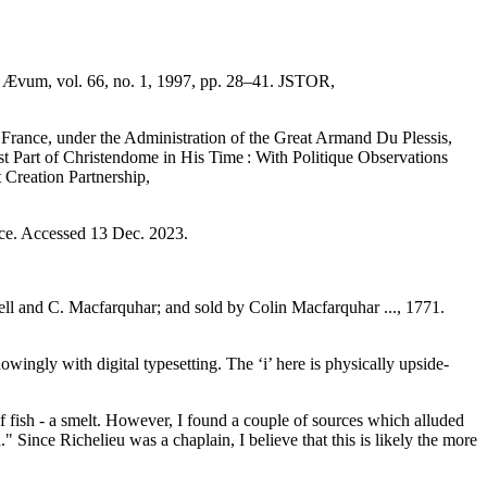
ol. 66, no. 1, 1997, pp. 28–41. JSTOR,
France, under the Administration of the Great Armand Du Plessis,
 Part of Christendome in His Time : With Politique Observations
 Creation Partnership,
ance. Accessed 13 Dec. 2023.
ell and C. Macfarquhar; and sold by Colin Macfarquhar ..., 1771.
wingly with digital typesetting. The ‘i’ here is physically upside-
 of fish - a smelt. However, I found a couple of sources which alluded
" Since Richelieu was a chaplain, I believe that this is likely the more