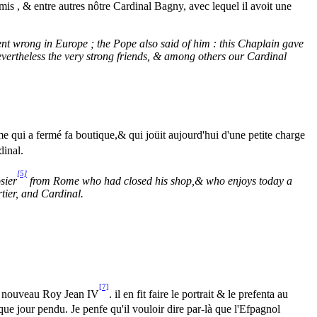
 amis , & entre autres nôtre Cardinal Bagny, avec lequel il avoit une
t wrong in Europe ; the Pope also said of him : this Chaplain gave
evertheless the very strong friends, & among others our Cardinal
 qui a fermé fa boutique,& qui joüit aujourd'hui d'une petite charge
dinal.
[5]
sier
from Rome who had closed his shop,& who enjoys today a
rtier, and Cardinal.
[7]
on nouveau Roy Jean IV
. il en fit faire le portrait & le prefenta au
que jour pendu. Je penfe qu'il vouloir dire par-là que l'Efpagnol