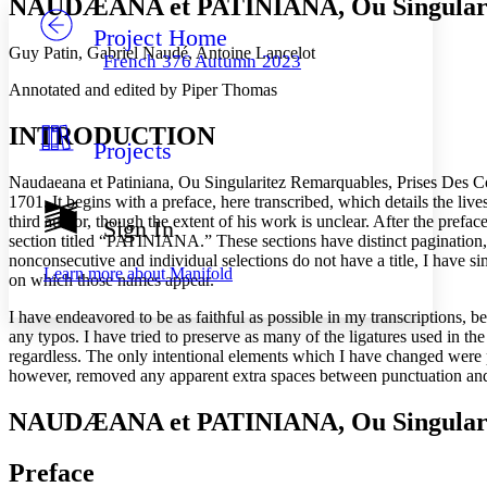
NAUDÆANA et PATINIANA, Ou Singularitez
Project Home
Others
Decrease font size
Increase font size
Guy Patin, Gabriel Naudé, Antoine Lancelot
French 376 Autumn 2023
Decrease font size
Increase font size
Annotated and edited by Piper Thomas
Your highlights
Color Scheme
INTRODUCTION
Projects
Resources
Light
Naudaeana et Patiniana, Ou Singularitez Remarquables, Prises Des Con
Dark
1701. It begins with a preface, here transcribed, which details the live
Show all
third author, though the extent of his work is unclear. After the prefa
Sign In
Annotation contrast
section titled “PATINIANA.” These sections have distinct paginatio
Show all
Hide all
nonconsecutive and individual selections do not have a title, I have s
Low
abc
Learn more about
Manifold
on which those names appear.
High
abc
I have endeavored to be as faithful as possible in my transcriptions, b
Margins
any typos. I have tried to preserve as many of the ligatures used in the
regardless. The only intentional elements which I have changed were pr
however, removed any apparent extra spaces between punctuation and tex
NAUDÆANA et PATINIANA, Ou Singularitez
Increase text margins
Decrease text margins
Preface
Reset to Defaults