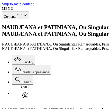
Skip to main content
MENU
Contents
NAUDÆANA et PATINIANA, Ou Singularitez
NAUDÆANA et PATINIANA, Ou Singularitez
NAUDÆANA et PATINIANA, Ou Singularitez Remarquables, Prises 
NAUDÆANA et PATINIANA, Ou Singularitez Remarquables, Prises 
Visibility
Reader Appearance
Search
Sign In
Annotations
Enter search criteria
Execute s
Font
Search within:
Font style
CHAPTER
TEXT
PROJECT
avatar
Yours
Serif
Sans-serif