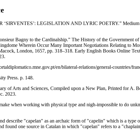
ce
VENTES’: LEGISLATION AND LYRIC POETRY.” Medium Ævum, v
onsieur Bagny to the Cardinalship.” The History of the Government of 
 Kingdome Wherein Occur Many Important Negotiations Relating to Most
J. Macock, London, 1657, pp. 318–318. Early English Books Online Text
23.
ortaldiplomatico.mne.gov.pt/en/bilateral-relations/general-countries/fr
ty Press. p. 148.
nary of Arts and Sciences, Compiled upon a New Plan, Printed for A. B
c. 2023.
 to make when working with physical type and nigh-impossible to do unkno
to find describe "capelan" as an archaic form of "capelin" which is a type
and found one source in Catalan in which "capelan" refers to a "chaplain.