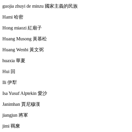
guojia zhuyi de minzu
國家主義的民族
Hami
哈密
Hong miaozi
紅廟子
Huang Musong
黃慕松
Huang Wenbi
黃文弼
huaxia
華夏
Hui
回
Ili
伊犁
Isa Yusuf Alptekin
愛沙
Janimhan
賈尼穆漢
jiangjun
將軍
jimi
羈縻