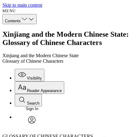
Skip to main content
MENU
Contents
Xinjiang and the Modern Chinese State:
Glossary of Chinese Characters
Xinjiang and the Modern Chinese State
Glossary of Chinese Characters
Visibility
Reader Appearance
Search
Sign In
Annotations
Enter search criteria
Execute s
Font
Search within:
Font style
CHAPTER
avatar
Yours
Serif
Sans-serif
TEXT
GLOSSARY OF CHINESE CHARACTERS