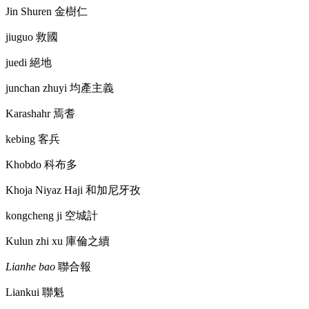
Jin Shuren
金樹仁
jiuguo
救國
juedi
絕地
junchan zhuyi
均產主義
Karashahr
焉耆
kebing
客兵
Khobdo
科布多
Khoja Niyaz Haji
和加尼牙孜
kongcheng ji
空城計
Kulun zhi xu
庫倫之續
Lianhe bao
聯合報
Liankui
聯魁