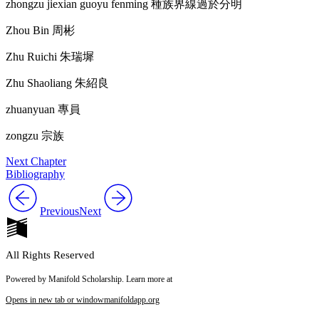
zhongzu jiexian guoyu fenming
種族界線過於分明
Zhou Bin
周彬
Zhu Ruichi
朱瑞墀
Zhu Shaoliang
朱紹良
zhuanyuan
專員
zongzu
宗族
Next Chapter
Bibliography
Previous
Next
All Rights Reserved
Powered by Manifold Scholarship. Learn more at
Opens in new tab or window
manifoldapp.org