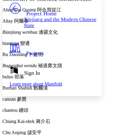
PROJECT
Others
Ahmetjan Qasimi
阿合買提江
Decrease font size
Increase font size
Project Home
Xinjiang and the Modern Chinese
Altay
阿爾泰
Decrease font size
Increase font size
State
Your highlights
Color Scheme
Bianjiang wenhua
邊疆文化
Resources
biantong
變通
Light
Projects
Bu Daoming
卜道明
Dark
Show all
Annotation contrast
Buguozhai wendu
補過齋文牘
Show all
Hide all
Sign In
Low
abc
buluo
部落
High
abc
Learn more about
Manifold
Burhan Shahidi
鮑爾漢
Margins
canzan
參贊
chantou
纏頭
Increase text margins
Decrease text margins
Chiang Kai-shek
蔣介石
Chu Anping
儲安平
Reset to Defaults