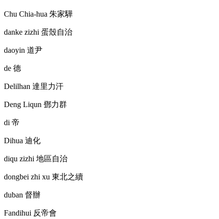
Chu Chia-hua
朱家驊
danke zizhi
蛋殼自治
daoyin
道尹
de
德
Delilhan
達里力汗
Deng Liqun
鄧力群
di
帝
Dihua
迪化
diqu zizhi
地區自治
dongbei zhi xu
東北之續
duban
督辦
Fandihui
反帝會