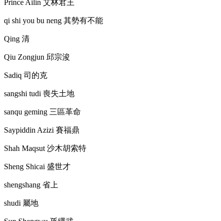
Prince Ailin
艾林君王
qi shi you bu neng
其勢有不能
Qing
清
Qiu Zongjun
邱宗浚
Sadiq
司的克
sangshi tudi
喪失土地
sanqu geming
三區革命
Saypiddin Azizi
賽福鼎
Shah Maqsut
沙木胡索特
Sheng Shicai
盛世才
shengshang
省上
shudi
屬地