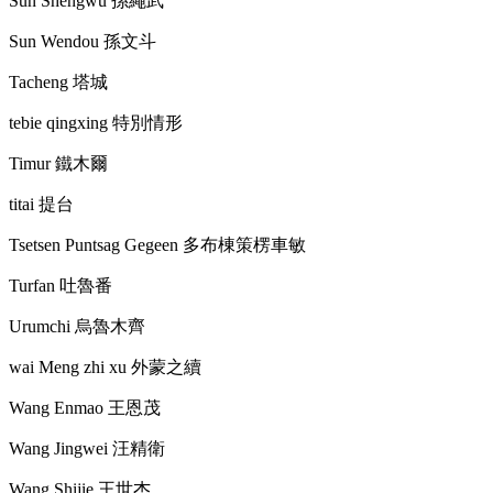
Sun Shengwu
孫繩武
Sun Wendou
孫文斗
Tacheng
塔城
tebie qingxing
特別情形
Timur
鐵木爾
titai
提台
Tsetsen Puntsag Gegeen
多布棟策楞車敏
Turfan
吐魯番
Urumchi
烏魯木齊
wai Meng zhi xu
外蒙之續
Wang Enmao
王恩茂
Wang Jingwei
汪精衛
Wang Shijie
王世杰