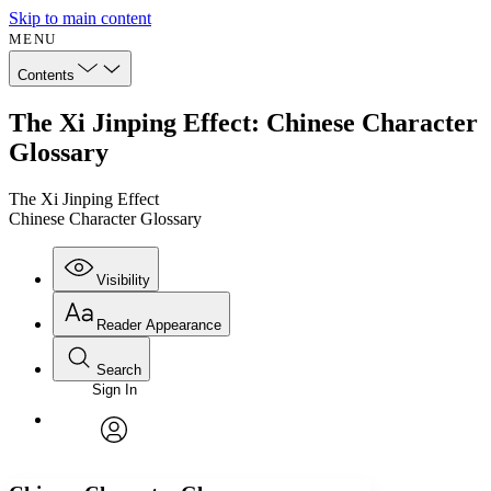
Skip to main content
MENU
Contents
The Xi Jinping Effect: Chinese Character
Glossary
The Xi Jinping Effect
Chinese Character Glossary
Visibility
Reader Appearance
Search
Sign In
Annotations
Enter search criteria
Execute s
Font
Search within:
Font style
CHAPTER
avatar
Yours
Serif
Sans-serif
TEXT