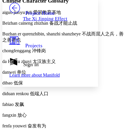
Chinese Character Glossary
PROJECT
Others
Decrease font size
Increase font size
aiguo jiaoyu jidi
爱国教育基地
Project Home
The Xi Jinping Effect
Decrease font size
Increase font size
Beizhan caineng zhizhan
备战才能止战
Your highlights
Color Scheme
Buzhan er qurenzhibin, shanzhi shanzheye
不战而屈人之兵
，
善
之善者也
Resources
Light
Projects
chongfenggang
冲锋岗
Dark
Show all
da Hanzu zhuyi
大汉族主义
Annotation contrast
Sign In
Show all
Hide all
Low
abc
danwei
单位
Learn more about
Manifold
High
abc
dibao
低保
Margins
diduan renkou
低端人口
fabiao
发飙
Increase text margins
Decrease text margins
fangxin
放心
fenfa youwei
奋发有为
Reset to Defaults